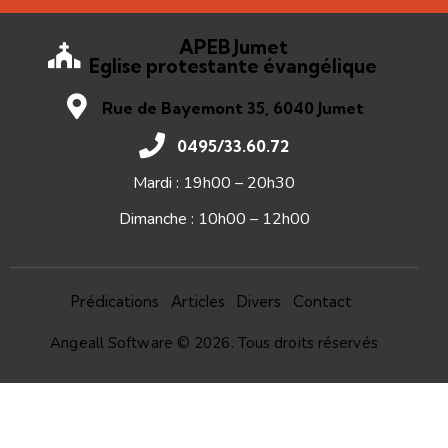
APEB Jumet
Eglise protestante évangélique
Rue de Bayemont 35, 6040 Jumet
0495/33.60.72
Mardi : 19h00 – 20h30
Dimanche : 10h00 – 12h00
Prédications
Articles
Divers
Contact
Angeall Software
© 2026. Tous droits réservés