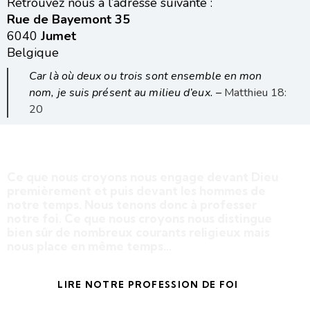
Retrouvez nous à l’adresse suivante :
Rue de Bayemont 35
6040
Jumet
Belgique
Car là où deux ou trois sont ensemble en mon
nom, je suis présent au milieu d’eux. –
Matthieu 18:
20
NOTRE CRÉDO
Ce que nous croyons nous engage devant Dieu
premièrement et puis devant les hommes de
notre temps. Nous tenons donc à professer
notre foi. Ce que nous croyons nous distingue
bien sûr de nombreux courants religieux mais
nous place en même temps...
LIRE NOTRE PROFESSION DE FOI