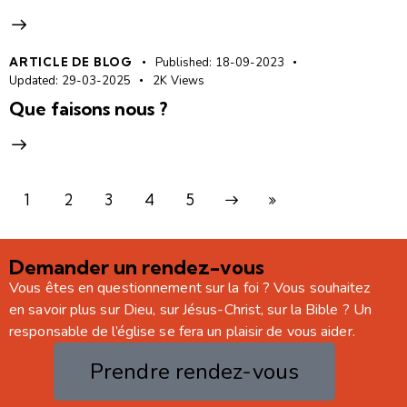
ARTICLE DE BLOG
Published:
18-09-2023
Updated:
29-03-2025
2K
Views
Que faisons nous ?
1
2
3
Next
4
Last
5
Demander un rendez-vous
Vous êtes en questionnement sur la foi ? Vous souhaitez
en savoir plus sur Dieu, sur Jésus-Christ, sur la Bible ? Un
responsable de l’église se fera un plaisir de vous aider.
Prendre rendez-vous