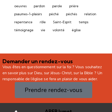
oeuvres
pardon
parole
prière
psaumes-1-plaisirs
péché
péchés
relation
repentance
rôle
Saint-Esprit
temps
témoignage
vie
volonté
église
Demander un rendez-vous
Vous êtes en questionnement sur la foi ? Vous souhaitez
en savoir plus sur Dieu, sur Jésus-Christ, sur la Bible ? Un
responsable de l’église se fera un plaisir de vous aider.
Prendre rendez-vous
APEB Jumet