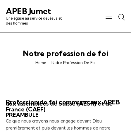
APEB Jumet
Une église au service de Jésus et
des hommes
Notre profession de foi
Home
Notre Profession De Foi
Profession de foi commune aux APEB
aux assemblées de Suisse (AESR) et de
France (CAEF)
PREAMBULE
Ce que nous croyons nous engage devant Dieu
premièrement et puis devant les hommes de notre