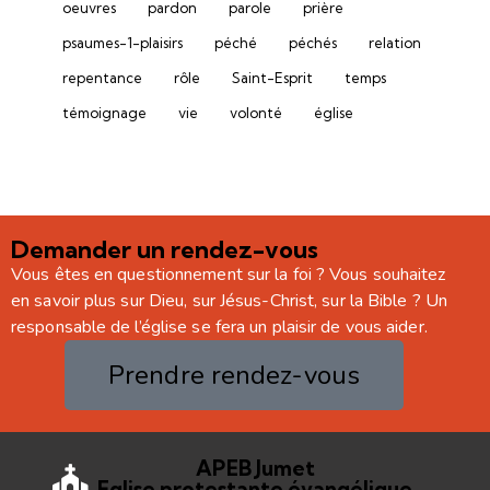
oeuvres
pardon
parole
prière
psaumes-1-plaisirs
péché
péchés
relation
repentance
rôle
Saint-Esprit
temps
témoignage
vie
volonté
église
Demander un rendez-vous
Vous êtes en questionnement sur la foi ? Vous souhaitez
en savoir plus sur Dieu, sur Jésus-Christ, sur la Bible ? Un
responsable de l’église se fera un plaisir de vous aider.
Prendre rendez-vous
APEB Jumet
Eglise protestante évangélique