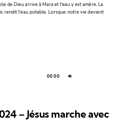
le de Dieu arrive à Mara et l'eau y est amère. La
s rendit l'eau potable. Lorsque notre vie devient
Utilisez
00:00
les
flèches
haut/bas
pour
024 – Jésus marche avec
augmenter
ou