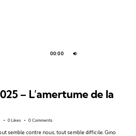
Utilisez
00:00
les
flèches
haut/bas
pour
025 – L’amertume de la
augmenter
ou
diminuer
le
s
0
Likes
0
Comments
volume.
tout semble contre nous, tout semble difficile. Gino