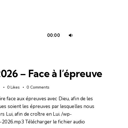
Utilisez
00:00
les
flèches
haut/bas
pour
26 – Face à l’épreuve
augmenter
ou
diminuer
s
0
Likes
0
Comments
le
e face aux épreuves avec Dieu, afin de les
volume.
ues soient les épreuves par lesquelles nous
 Lui, afin de croître en Lui. /wp-
026.mp3 Télécharger le fichier audio