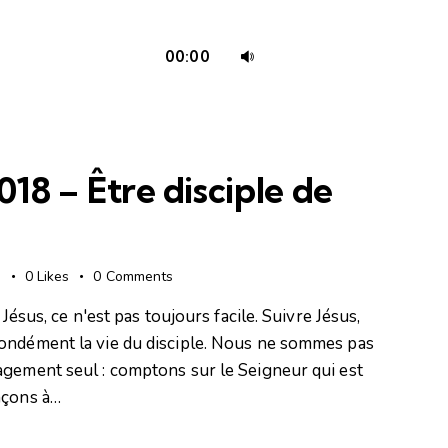
Utilisez
00:00
les
flèches
haut/bas
pour
18 – Être disciple de
augmenter
ou
diminuer
le
s
0
Likes
0
Comments
volume.
Jésus, ce n'est pas toujours facile. Suivre Jésus,
fondément la vie du disciple. Nous ne sommes pas
agement seul : comptons sur le Seigneur qui est
nçons à…