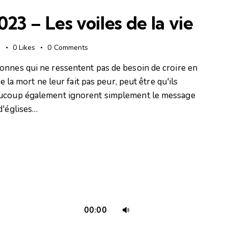
pour
3 – Les voiles de la vie
augmenter
ou
diminuer
s
0
Likes
0
Comments
le
onnes qui ne ressentent pas de besoin de croire en
volume.
e la mort ne leur fait pas peur, peut être qu'ils
eaucoup également ignorent simplement le message
d'églises…
Utilisez
00:00
les