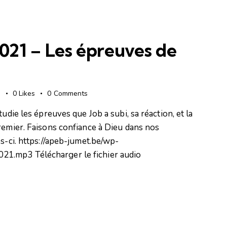
flèches
haut/bas
pour
021 – Les épreuves de
augmenter
ou
diminuer
le
s
0
Likes
0
Comments
volume.
udie les épreuves que Job a subi, sa réaction, et la
remier. Faisons confiance à Dieu dans nos
s-ci. https://apeb-jumet.be/wp-
1.mp3 Télécharger le fichier audio