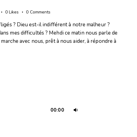
diminuer
le
0
Likes
0
Comments
volume.
igés ? Dieu est-il indifférent à notre malheur ?
ns mes difficultés ? Mehdi ce matin nous parle de
l marche avec nous, prêt à nous aider, à répondre à
Utilisez
00:00
les
flèches
haut/bas