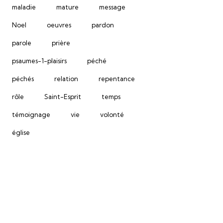
maladie
mature
message
Noel
oeuvres
pardon
parole
prière
psaumes-1-plaisirs
péché
péchés
relation
repentance
rôle
Saint-Esprit
temps
témoignage
vie
volonté
église