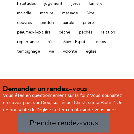
habitudes
jugement
Jésus
lumière
maladie
mature
message
Noel
oeuvres
pardon
parole
prière
psaumes-1-plaisirs
péché
péchés
relation
repentance
rôle
Saint-Esprit
temps
témoignage
vie
volonté
église
Demander un rendez-vous
Vous êtes en questionnement sur la foi ? Vous souhaitez
en savoir plus sur Dieu, sur Jésus-Christ, sur la Bible ? Un
responsable de l’église se fera un plaisir de vous aider.
Prendre rendez-vous