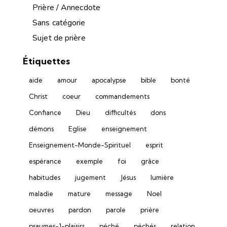
Prière / Annecdote
Sans catégorie
Sujet de prière
Étiquettes
aide
amour
apocalypse
bible
bonté
Christ
coeur
commandements
Confiance
Dieu
difficultés
dons
démons
Eglise
enseignement
Enseignement-Monde-Spirituel
esprit
espérance
exemple
foi
grâce
habitudes
jugement
Jésus
lumière
maladie
mature
message
Noel
oeuvres
pardon
parole
prière
psaumes-1-plaisirs
péché
péchés
relation