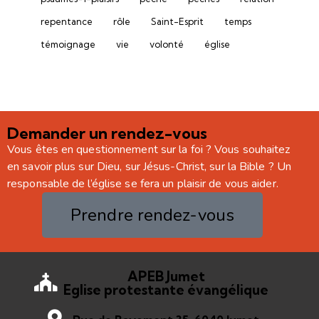
repentance
rôle
Saint-Esprit
temps
témoignage
vie
volonté
église
Demander un rendez-vous
Vous êtes en questionnement sur la foi ? Vous souhaitez
en savoir plus sur Dieu, sur Jésus-Christ, sur la Bible ? Un
responsable de l’église se fera un plaisir de vous aider.
Prendre rendez-vous
APEB Jumet
Eglise protestante évangélique