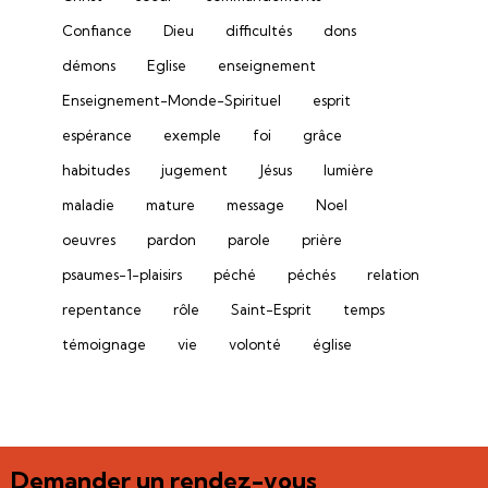
Confiance
Dieu
difficultés
dons
démons
Eglise
enseignement
Enseignement-Monde-Spirituel
esprit
espérance
exemple
foi
grâce
habitudes
jugement
Jésus
lumière
maladie
mature
message
Noel
oeuvres
pardon
parole
prière
psaumes-1-plaisirs
péché
péchés
relation
repentance
rôle
Saint-Esprit
temps
témoignage
vie
volonté
église
Demander un rendez-vous